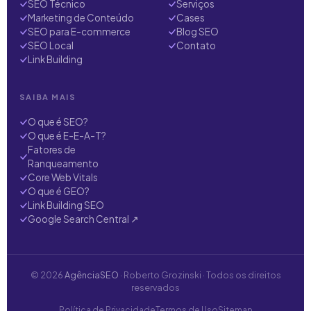
SEO Técnico
Serviços
Marketing de Conteúdo
Cases
SEO para E-commerce
Blog SEO
SEO Local
Contato
Link Building
SAIBA MAIS
O que é SEO?
O que é E-E-A-T?
Fatores de
Ranqueamento
Core Web Vitals
O que é GEO?
Link Building SEO
Google Search Central ↗
© 2026
AgênciaSEO
· Roberto Grozinski · Todos os direitos
reservados
Política de Privacidade
Termos de Uso
Sitemap