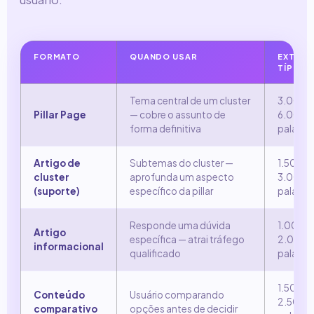
FORMATO
QUANDO USAR
EXTEN
TÍPICA
Tema central de um cluster
3.000–
Pillar Page
— cobre o assunto de
6.000
forma definitiva
palavra
Artigo de
Subtemas do cluster —
1.500–
cluster
aprofunda um aspecto
3.000
(suporte)
específico da pillar
palavra
Responde uma dúvida
1.000–
Artigo
específica — atrai tráfego
2.000
informacional
qualificado
palavra
1.500–
Conteúdo
Usuário comparando
2.500
comparativo
opções antes de decidir