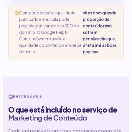
Conteúdo de baixa qualidade
sites com grande
publicado em escala pode
proporção de
prejudicar ativamente o SEO do
conteúdo raso
domínio. O Google Helpful
sofrem
Content System avalia a
penalização que
qualidade do conteúdo a nível de
afeta até as boas
domínio —
páginas.
ENTREGÁVEIS
O que está incluído no serviço de
Marketing de Conteúdo
Cada entregável com documentação completa