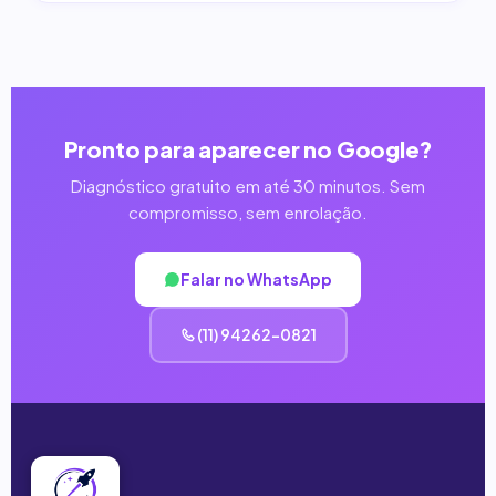
Pronto para aparecer no Google?
Diagnóstico gratuito em até 30 minutos. Sem
compromisso, sem enrolação.
Falar no WhatsApp
(11) 94262-0821