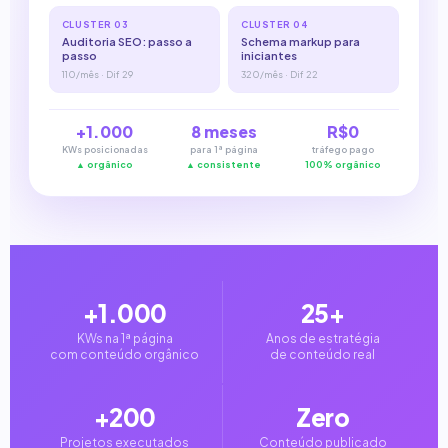
CLUSTER 03
CLUSTER 04
Auditoria SEO: passo a
Schema markup para
passo
iniciantes
110/mês · Dif 29
320/mês · Dif 22
+1.000
8 meses
R$0
KWs posicionadas
para 1ª página
tráfego pago
▲ orgânico
▲ consistente
100% orgânico
+1.000
25+
KWs na 1ª página
Anos de estratégia
com conteúdo orgânico
de conteúdo real
+200
Zero
Projetos executados
Conteúdo publicado