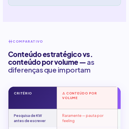
COMPARATIVO
Conteúdo estratégico vs.
conteúdo por volume —
as
diferenças que importam
CRITÉRIO
⚠ CONTEÚDO POR
✓ 
VOLUME
ES
AG
Pesquisa de KW
Raramente — pauta por
Sem
antes de escrever
feeling
int