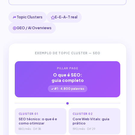
Topic Clusters
E-E-A-T real
GEO / AI Overviews
EXEMPLO DE TOPIC CLUSTER — SEO
PILLAR PAGE
O que é SEO:
guia completo
#1 · 4.800 palavras
CLUSTER 01
CLUSTER 02
SEO técnico: o que é e
Core Web Vitals: guia
como otimizar
prático
880/mês · Dif 38
590/mês · Dif 29