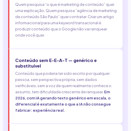
Quem pesquisa “o que é marketing de conteúdo” quer
uma explicação. Quem pesquisa “agência de marketing
de conteúdo São Paulo” quer contratar. Criar um artigo
informacional para uma keyword transacional é
produzir conteúdo que o Google não vai ranquear
onde você quer.
Conteúdo sem E-E-A-T — genérico e
substituível
Conteúdo que poderia ter sido escrito por qualquer
pessoa, sem perspectiva própria, sem dados
verificáveis, sem a voz de quem realmente conhece o
assunto, tem dificuldade crescente de ranquear.
Em
2026, com IA gerando texto genérico em escala, o
diferencial é exatamente o que a IA não consegue
fabricar: experiência real.