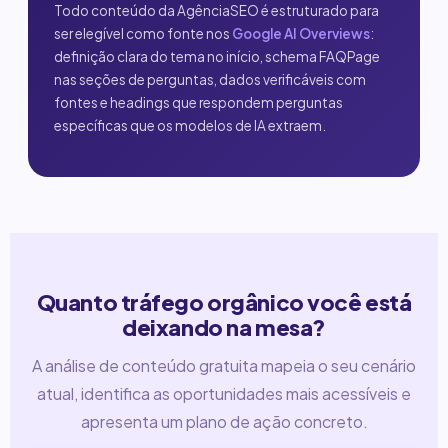
Todo conteúdo da AgênciaSEO é estruturado para
ser elegível como fonte nos
Google AI Overviews
:
definição clara do tema no início, schema FAQPage
nas seções de perguntas, dados verificáveis com
fontes e headings que respondem perguntas
específicas que os modelos de IA extraem.
Quanto tráfego orgânico você está
deixando na mesa?
A análise de conteúdo gratuita mapeia o seu cenário
atual, identifica as oportunidades mais acessíveis e
apresenta um plano de ação concreto.