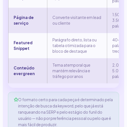
palavra
1.500–
Página de
Converte visitante em lead
3.500
serviço
ou cliente
palavra
Parágrafo direto, lista ou
40–60
Featured
tabela otimizada para o
palavras
Snippet
bloco de destaque
trecho)
Tema atemporal que
2.000–
Conteúdo
mantém relevância e
5.000
evergreen
tráfego por anos
palavra
O formato certo para cada peça é determinado pela
intenção de busca da keyword, pelo que já está
ranqueando na SERP e pelo estágio do funil do
usuário — não por preferência pessoal ou pelo que é
mais fácil de produzir.