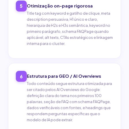
Otimização on-page rigorosa
5
Title tag com keyword e gatilho de clique, meta
description persuasiva, H1 único e claro,
hierarquia de H2s e H3s semântica, keyword no
primeiro parágrafo, schema FAQPage quando
aplicável, alt texts, CTAs estratégicos e linkagem
interna para o cluster.
Estrutura para GEO / AI Overviews
6
Todo conteúdo segue estrutura otimizada para
ser citado pelos AI Overviews do Google:
definição clara do tema nos primeiros 100
palavras, seção de FAQ com schema FAQPage,
dados verificáveis com fontes, e headings que
respondem perguntas específicas que o
modelo de IA pode extrair.