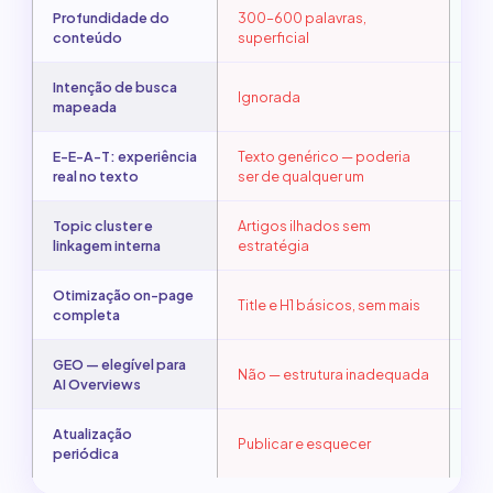
Profundidade do
300–600 palavras,
1.5
conteúdo
superficial
def
Intenção de busca
Ignorada
Det
mapeada
E-E-A-T: experiência
Texto genérico — poderia
Voz
real no texto
ser de qualquer um
Topic cluster e
Artigos ilhados sem
Clu
linkagem interna
estratégia
pa
Otimização on-page
Tit
Title e H1 básicos, sem mais
completa
tex
GEO — elegível para
Sim
Não — estrutura inadequada
AI Overviews
sch
Atualização
Mon
Publicar e esquecer
periódica
pr