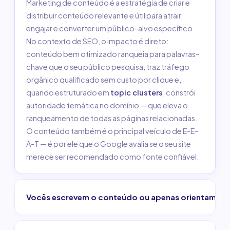
Marketing de conteúdo é a estratégia de criar e
distribuir conteúdo relevante e útil para atrair,
engajar e converter um público-alvo específico.
No contexto de SEO, o impacto é direto:
conteúdo bem otimizado ranqueia para palavras-
chave que o seu público pesquisa, traz tráfego
orgânico qualificado sem custo por clique e,
quando estruturado em
topic clusters
, constrói
autoridade temática no domínio — que eleva o
ranqueamento de todas as páginas relacionadas.
O conteúdo também é o principal veículo de E-E-
A-T — é por ele que o Google avalia se o seu site
merece ser recomendado como fonte confiável.
Vocês escrevem o conteúdo ou apenas orientam?