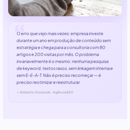
O erro que vejo mais vezes: empresa investe
durante um ano em produção de conteúdo sem
estratégia e chega para a consultoria com 80
artigos e 200 visitas por mês. O problema
invariavelmente é o mesmo: nenhuma pesquisa
de keyword, textos rasos, sem linkagem interna e
sem E-E-A-T. Não é preciso recomeçar — é
preciso reotimizar e reestruturar.
— Roberto Grozinski · AgênciaSEO